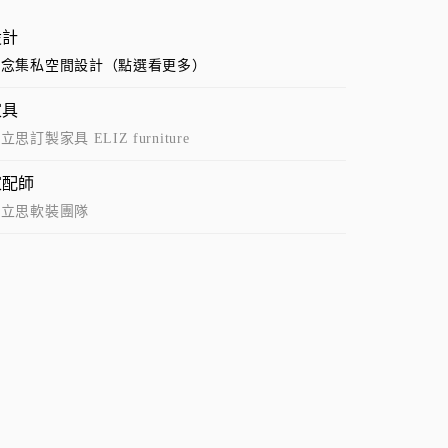
設計
藝念集私空間設計（點選看更多）
家具
立思訂製家具 ELIZ furniture
家配師
艾立思軟裝團隊