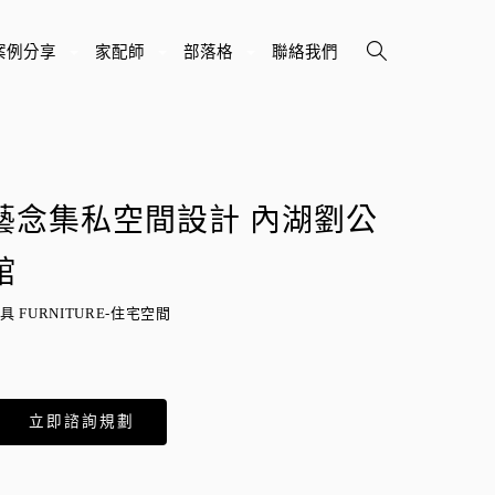
案例分享
家配師
部落格
聯絡我們
+
+
+
藝念集私空間設計 內湖劉公
館
具 FURNITURE-住宅空間
立即諮詢規劃