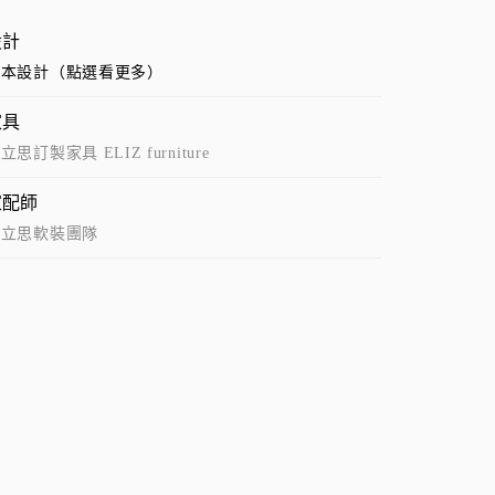
設計
珥本設計（點選看更多）
家具
立思訂製家具 ELIZ furniture
家配師
艾立思軟裝團隊