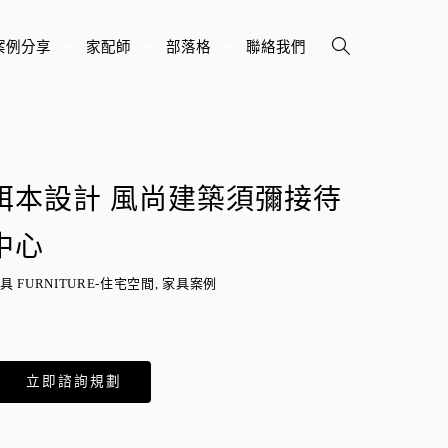
案例分享
家配師
部落格
聯絡我們
+
+
+
珥本設計 風尚建築須彌接待
中心
具 FURNITURE-住宅空間, 家具案例
立即諮詢規劃