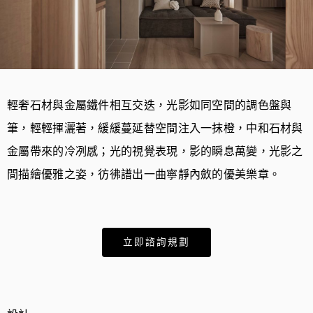
輕奢石材與金屬鐵件相互交迭，光影如同空間的調色盤與
筆，輕輕揮灑著，緩緩蔓延替空間注入一抹橙，中和石材與
金屬帶來的冷冽感；光的視覺表現，影的瞬息萬變，光影之
間描繪優雅之姿，彷彿譜出一曲寧靜內斂的優美樂章。
立即諮詢規劃