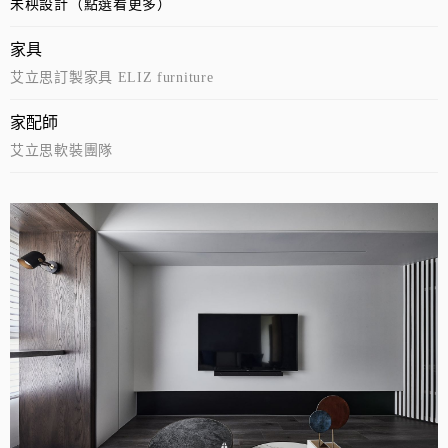
未秧設計（點選看更多）
家具
艾立思訂製家具 ELIZ furniture
家配師
艾立思軟裝團隊