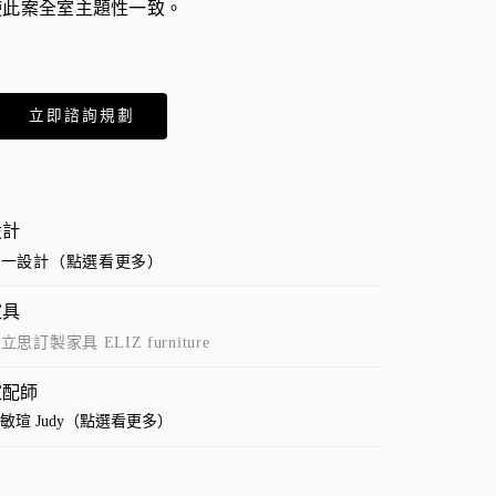
使此案全室主題性一致。
立即諮詢規劃
設計
文一設計（點選看更多）
家具
立思訂製家具 ELIZ furniture
家配師
敏瑄 Judy（點選看更多）