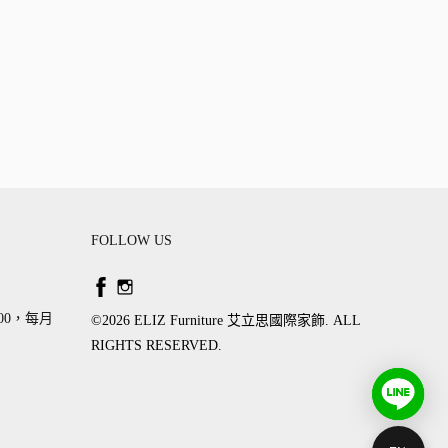
FOLLOW US
:00，每月
©2026 ​ELIZ Furniture 艾立思國際家飾. ALL
RIGHTS RESERVED.