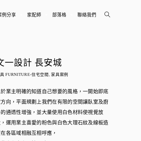
案例分享
家配師
部落格
聯絡我們
+
+
+
文一設計 長安城
具 FURNITURE-住宅空間, 家具案例
由於業主明確的知道自己想要的風格，一開始即底
定方向，平面規劃上我們在有限的空間讓臥室及廚
房的通透性增強，並大量使用白色材料使視覺放
大，運用業主喜愛的粉色與白色大理石紋及線板造
型在各區域相融互相呼應，