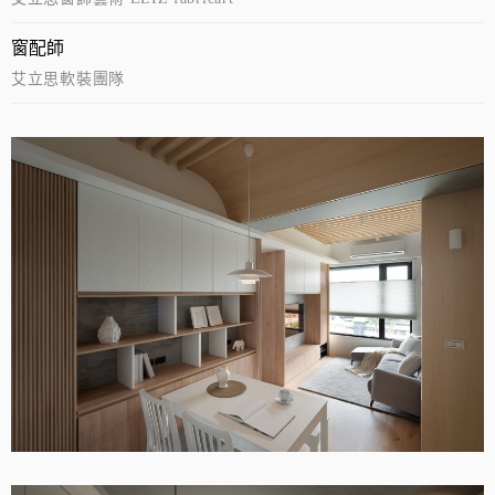
窗配師
艾立思軟裝團隊