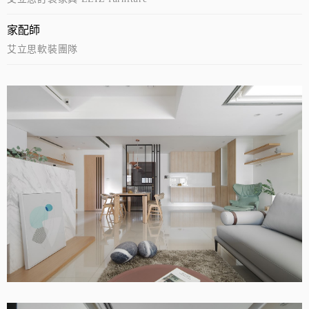
家配師
艾立思軟裝團隊