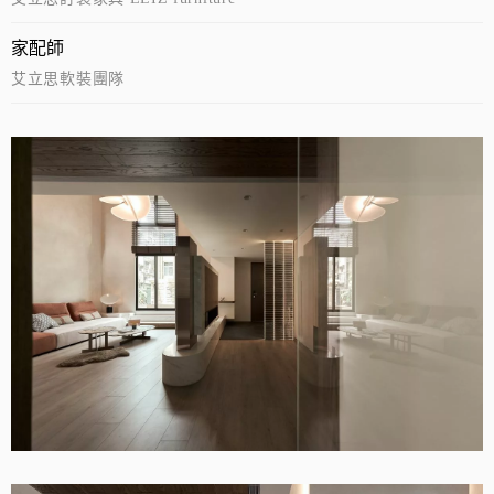
家配師
艾立思軟裝團隊