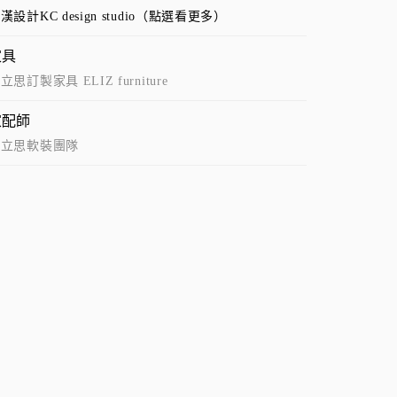
漢設計KC design studio（點選看更多）
家具
立思訂製家具 ELIZ furniture
家配師
艾立思軟裝團隊