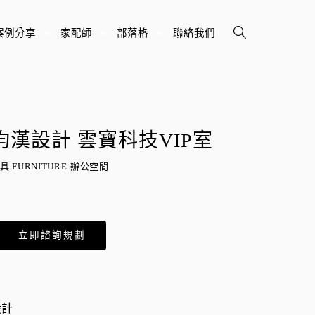
案例分享
家配師
部落格
聯絡我們
+
+
+
均漢設計 雲寶科技VIP室
具 FURNITURE-辦公空間
立即諮詢規劃
設計