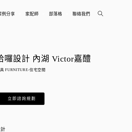
案例分享
家配師
部落格
聯絡我們
+
+
+
哈囉設計 內湖 Victor嘉醴
具 FURNITURE-住宅空間
立即諮詢規劃
設計