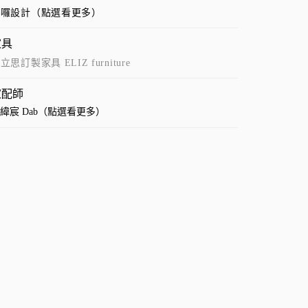
哈囉設計（點選看更多）
家具
立思訂製家具 ELIZ furniture
家配師
緯宸 Dab（點選看更多）