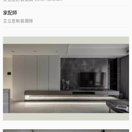
家配師
艾立思軟裝團隊