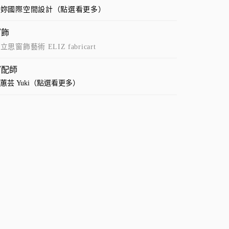
你妳國際空間設計（點選看更多）
窗飾
立思窗飾藝術 ELIZ fabricart
窗配師
蕙芸 Yuki（點選看更多）