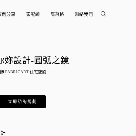
案例分享
家配師
部落格
聯絡我們
+
+
+
你妳設計-圓弧之鏡
飾 FABRICART-住宅空間
立即諮詢規劃
設計