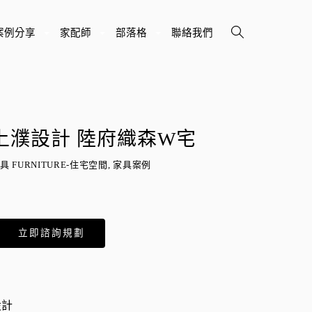
案例分享
家配師
部落格
聯絡我們
+
+
+
上濮設計 陸府織森W宅
具 FURNITURE-住宅空間, 家具案例
立即諮詢規劃
設計