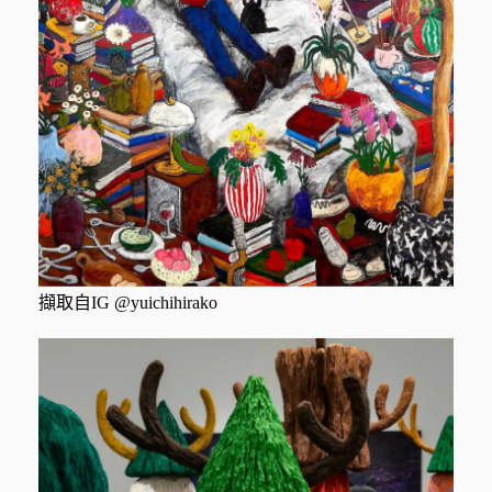
擷取自IG @yuichihirako