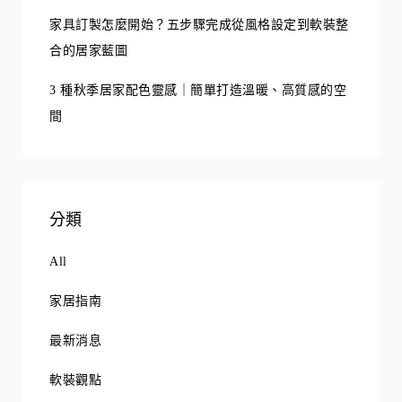
家具訂製怎麼開始？五步驟完成從風格設定到軟裝整
合的居家藍圖
3 種秋季居家配色靈感｜簡單打造溫暖、高質感的空
間
分類
All
家居指南
最新消息
軟裝觀點